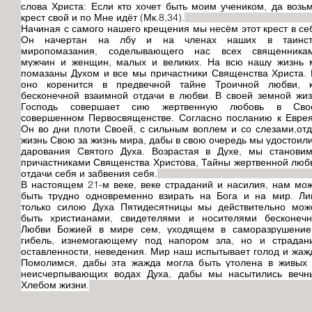
слова Христа: Если кто хочет быть моим учеником, да возь
крест свой и по Мне идёт (Мк.8,34).
Начиная с самого нашего крещения мы несём этот крест в се
Он начертан на лбу и на членах наших в таинст
миропомазания, соделывающего нас всех священникам
мужчин и женщин, малых и великих. На всю нашу жизнь 
помазаны Духом и все мы причастники Священства Христа.
оно коренится в предвечной тайне Троичной любви, к
бесконечной взаимной отдачи в любви. В своей земной жи
Господь совершает сию жертвенную любовь в Сво
совершенном Первосвященстве. Согласно посланию к Евре
Он во дни плоти Своей, с сильным воплем и со слезами,от
жизнь Свою за жизнь мира, дабы в свою очередь мы удостоил
дарования Святого Духа. Возрастая в Духе, мы станови
причастниками Священства Христова, Тайны жертвенной люб
отдачи себя и забвения себя.
В настоящем 21-м веке, веке страданий и насилия, нам мо
быть трудно одновременно взирать на Бога и на мир. Л
только силою Духа Пятидесятницы мы действительно мож
быть христианами, свидетелями и носителями бесконечн
Любви Божией в мире сем, уходящем в саморазрушение
гибель, изнемогающему под напором зла, но и страдани
оставленности, неведения. Мир наш испытывает голод и жаж
Помолимся, дабы эта жажда могла быть утолена в живых
неисчерпывающих водах Духа, дабы мы насытились вечн
Хлебом жизни.