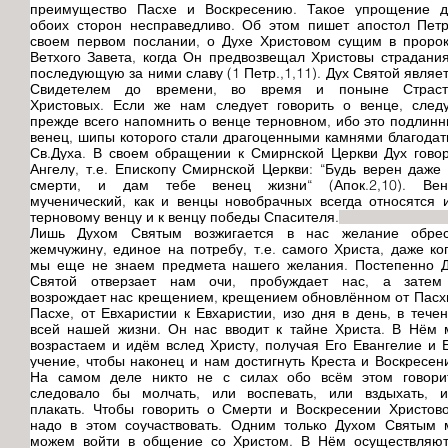
преимущество Пасхе и Воскресению. Такое упрощение д
обоих сторон несправедливо. Об этом пишет апостол Пет
своем первом послании, о Духе Христовом сущим в проро
Ветхого Завета, когда Он предвозвещал Христовы страдани
последующую за ними славу (1 Петр.,1,11). Дух Святой являе
Свидетелем до времени, во время и поныне Страст
Христовых. Если же нам следует говорить о венце, след
прежде всего напомнить о венце терновном, ибо это подлин
венец, шипы которого стали драгоценными камнями благода
Св.Духа. В своем обращении к Смирнской Церкви Дух гово
Ангелу, т.е. Епископу Смирнской Церкви: “Будь верен даже
смерти, и дам тебе венец жизни“ (Апок.2,10). Вен
мученический, как и венцы новобрачных всегда относятся 
терновому венцу и к венцу победы Спасителя.
Лишь Духом Святым возжигается в нас желание обрес
жемчужину, единое на потребу, т.е. самого Христа, даже ко
мы еще не знаем предмета нашего желания. Постепенно 
Святой отверзает нам очи, пробуждает нас, а затем
возрождает нас крещением, крещением обновлённом от Пасх
Пасхе, от Евхаристии к Евхаристии, изо дня в день, в тече
всей нашей жизни. Он нас вводит к тайне Христа. В Нём
возрастаем и идём вслед Христу, получая Его Евангелие и 
учение, чтобы наконец и нам достигнуть Креста и Воскресен
На самом деле никто не с силах обо всём этом говорит
следовало бы молчать, или воспевать, или вздыхать, и
плакать. Чтобы говорить о Смерти и Воскресении Христов
надо в этом соучаствовать. Одним только Духом Святым
можем войти в общение со Христом. В Нём осуществляют