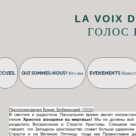
LA VOIX D
ГОЛОС
CCUEIL
QUI SOMMES-NOUS? Кто мы
EVENEMENTS Новост
Протопресвитер Борис Бобринский (2009)
В светлое и радостное Пасхальное время звучит непреста
пение
Христос воскресе
из мертвых!
Мы не должны всё 
разделять Воскресение и Страсти Христовы. Слишком ча
говорят, что Западное христианство ставит больше ударение
Страсти и на Великую Пятницу, тогда как Православие д