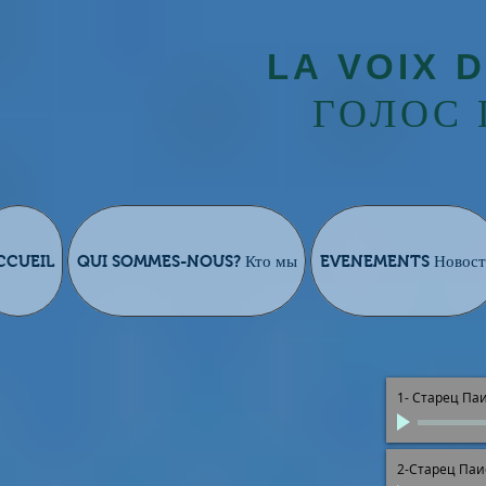
LA VOIX D
ГОЛОС
CCUEIL
QUI SOMMES-NOUS? Кто мы
EVENEMENTS Новост
1- Старец Па
2-Старец Паи